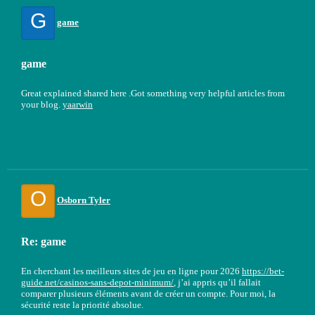
G
game
game
Great explained shared here .Got something very helpful articles from
your blog.
yaarwin
O
Osborn Tyler
Re: game
En cherchant les meilleurs sites de jeu en ligne pour 2026
https://bet-
guide.net/casinos-sans-depot-minimum/
, j’ai appris qu’il fallait
comparer plusieurs éléments avant de créer un compte. Pour moi, la
sécurité reste la priorité absolue.