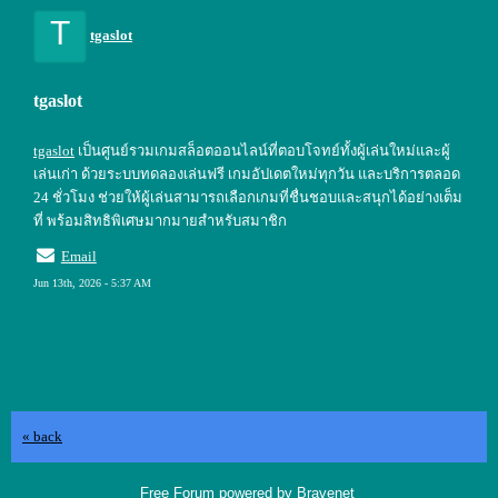
T
tgaslot
tgaslot
tgaslot
เป็นศูนย์รวมเกมสล็อตออนไลน์ที่ตอบโจทย์ทั้งผู้เล่นใหม่และผู้
เล่นเก่า ด้วยระบบทดลองเล่นฟรี เกมอัปเดตใหม่ทุกวัน และบริการตลอด
24 ชั่วโมง ช่วยให้ผู้เล่นสามารถเลือกเกมที่ชื่นชอบและสนุกได้อย่างเต็ม
ที่ พร้อมสิทธิพิเศษมากมายสำหรับสมาชิก
Email
Jun 13th, 2026 - 5:37 AM
« back
Free Forum powered by Bravenet