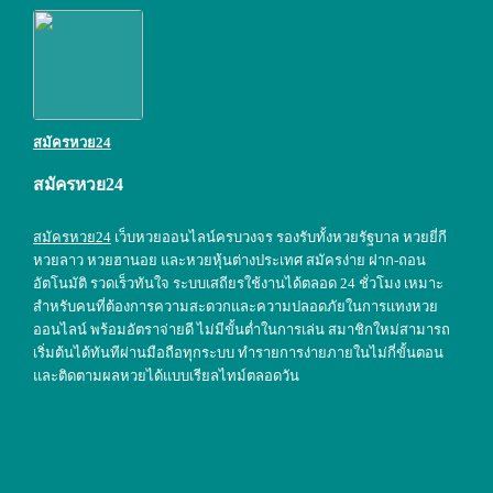
สมัครหวย24
สมัครหวย24
สมัครหวย24
เว็บหวยออนไลน์ครบวงจร รองรับทั้งหวยรัฐบาล หวยยี่กี
หวยลาว หวยฮานอย และหวยหุ้นต่างประเทศ สมัครง่าย ฝาก-ถอน
อัตโนมัติ รวดเร็วทันใจ ระบบเสถียรใช้งานได้ตลอด 24 ชั่วโมง เหมาะ
สำหรับคนที่ต้องการความสะดวกและความปลอดภัยในการแทงหวย
ออนไลน์ พร้อมอัตราจ่ายดี ไม่มีขั้นต่ำในการเล่น สมาชิกใหม่สามารถ
เริ่มต้นได้ทันทีผ่านมือถือทุกระบบ ทำรายการง่ายภายในไม่กี่ขั้นตอน
และติดตามผลหวยได้แบบเรียลไทม์ตลอดวัน