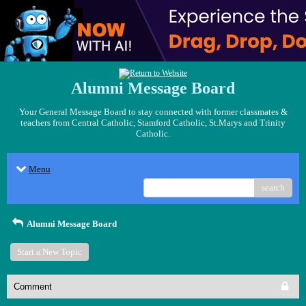
Alumni Message Board
Your General Message Board to stay connected with former classmates &
teachers from Central Catholic, Stamford Catholic, St.Marys and Trinity
Catholic.
Menu
search
Alumni Message Board
Start a New Topic
Comment